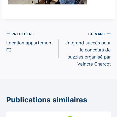
Navigation
PRÉCÉDENT
SUIVANT
Location appartement
Un grand succès pour
de
F2
le concours de
l’article
puzzles organisé par
Vaincre Charcot
Publications similaires