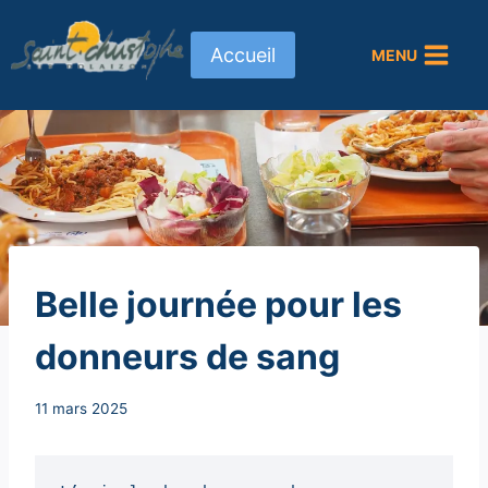
Aller
au
Accueil
MENU
contenu
NON
Belle journée pour les
CLASSÉ
donneurs de sang
Par
11 mars 2025
Secrétaire
MAIRIE