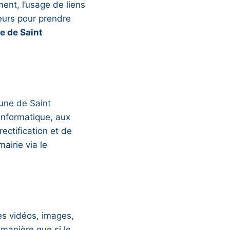
ent, l’usage de liens
veurs pour prendre
 de Saint
une de Saint
’informatique, aux
rectification et de
airie via le
es vidéos, images,
manière que si le