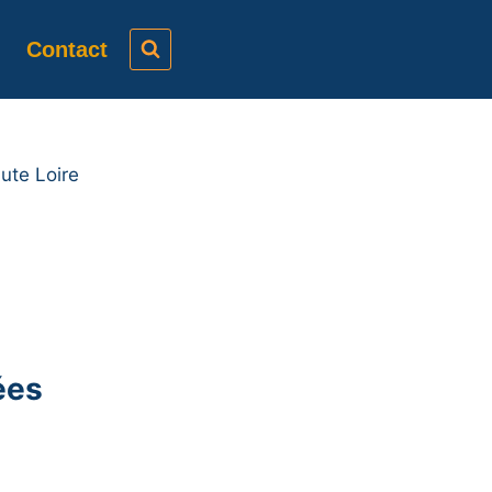
Contact
ute Loire
.
ées