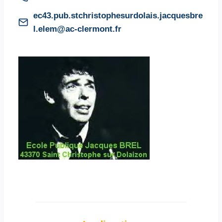
ec43.pub.stchristophesurdolais.jacquesbre
l.elem@ac-clermont.fr