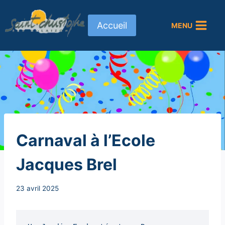
Aller
au
Accueil
MENU
contenu
NON
Carnaval à l’Ecole
CLASSÉ
Jacques Brel
Par
23 avril 2025
Secrétaire
MAIRIE