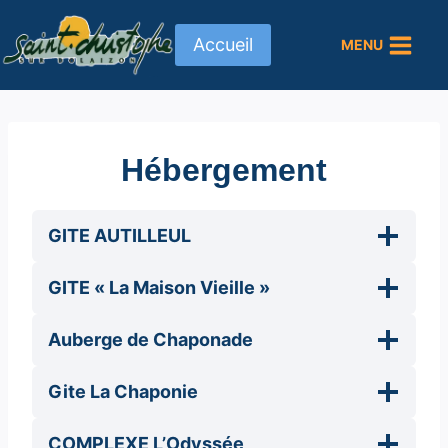
Aller
au
Accueil
MENU
contenu
Hébergement
GITE AUTILLEUL
GITE « La Maison Vieille »
Auberge de Chaponade
Gite La Chaponie
COMPLEXE L’Odyssée