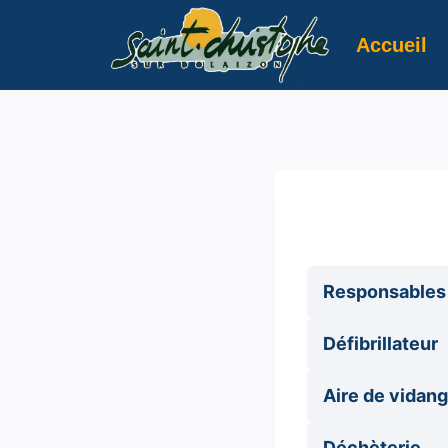
Aller
au
Accueil
contenu
Responsables 
Défibrillateur
Aire de vidan
Déchèterie