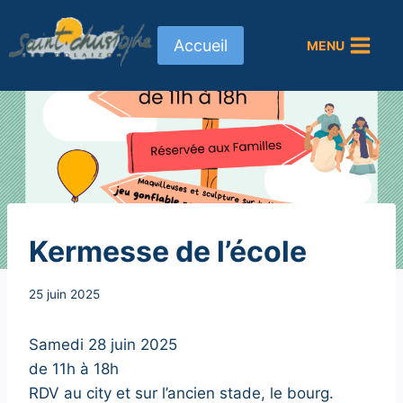
Aller
au
Accueil
MENU
contenu
NON
Kermesse de l’école
CLASSÉ
Par
25 juin 2025
Secrétaire
MAIRIE
Samedi 28 juin 2025
de 11h à 18h
RDV au city et sur l’ancien stade, le bourg.