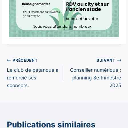
Navigation
PRÉCÉDENT
SUIVANT
Le club de pétanque a
Conseiller numérique :
de
remercié ses
planning 3e trimestre
l’article
sponsors.
2025
Publications similaires