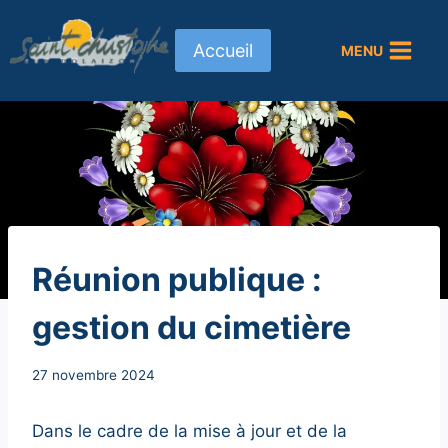
Aller
au
Accueil
MENU
contenu
NON
Réunion publique :
CLASSÉ
gestion du cimetière
Par
27 novembre 2024
Secrétaire
MAIRIE
Dans le cadre de la mise à jour et de la