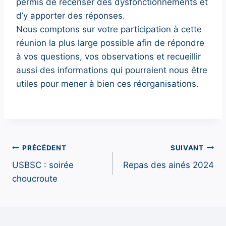
permis de recenser des dysfonctionnements et
d’y apporter des réponses.
Nous comptons sur votre participation à cette
réunion la plus large possible afin de répondre
à vos questions, vos observations et recueillir
aussi des informations qui pourraient nous être
utiles pour mener à bien ces réorganisations.
Navigation
PRÉCÉDENT
SUIVANT
USBSC : soirée
Repas des ainés 2024
de
choucroute
l’article