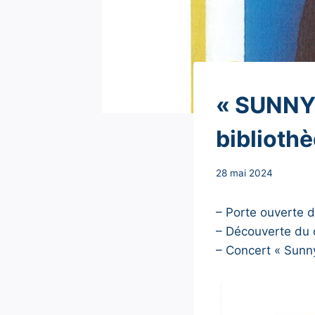
NON
« SUNNY 
CLASSÉ
biblioth
Par
28 mai 2024
Secrétaire
MAIRIE
– Porte ouverte d
– Découverte du c
– Concert « Sunny