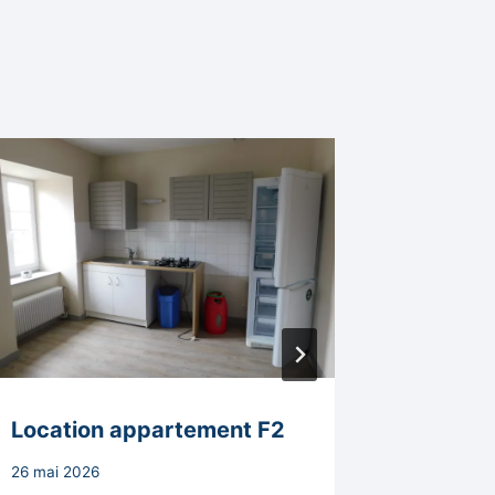
Location appartement F2
Collect
à béné
Par
26 mai 2026