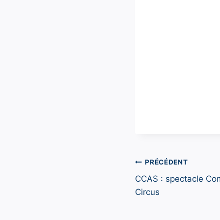
Navigation
PRÉCÉDENT
CCAS : spectacle Co
de
Circus
l’article