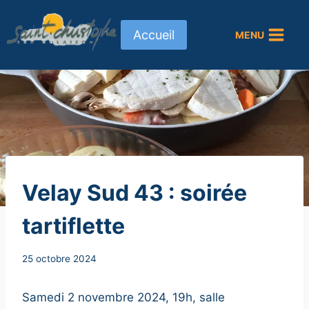
Aller
au
Accueil
MENU
contenu
NON
Velay Sud 43 : soirée
CLASSÉ
tartiflette
Par
25 octobre 2024
Secrétaire
MAIRIE
Samedi 2 novembre 2024, 19h, salle