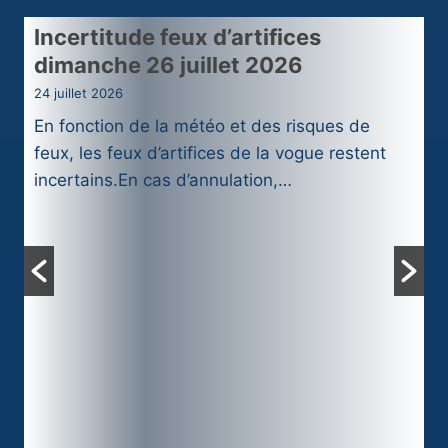
Incertitude feux d’artifices
dimanche 26 juillet 2026
24 juillet 2026
En fonction de la météo et des risques de
feux, les feux d’artifices de la vogue restent
incertains.En cas d’annulation,…
V
17
2