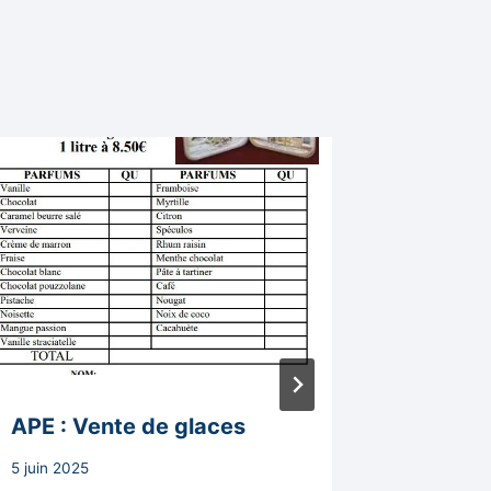
APE : Vente de glaces
Réunion
du cime
Par
5 juin 2025