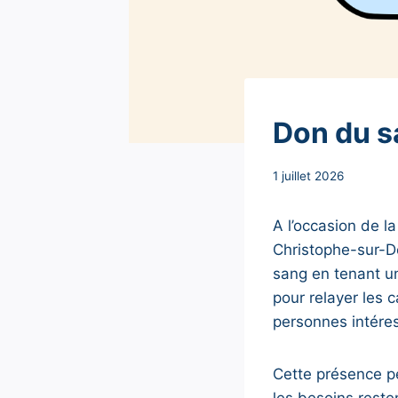
NON
Don du s
CLASSÉ
Par
1 juillet 2026
Secrétaire
MAIRIE
A l’occasion de l
Christophe-sur-Do
sang en tenant u
pour relayer les 
personnes intére
Cette présence p
les besoins reste