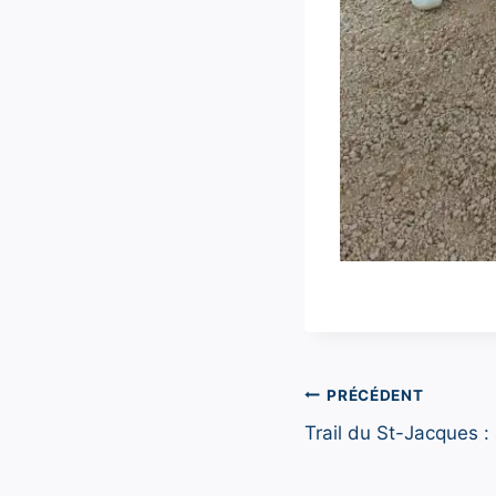
Navigation
PRÉCÉDENT
Trail du St-Jacques : 
de
l’article