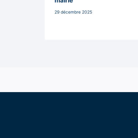
la lutte
mairie
Par
29 décembre 2025
Secrétaire
MAIRIE