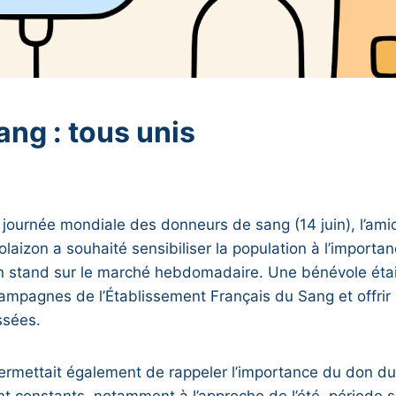
ang : tous unis
a journée mondiale des donneurs de sang (14 juin), l’ami
laizon a souhaité sensibiliser la population à l’import
n stand sur le marché hebdomadaire. Une bénévole étai
campagnes de l’Établissement Français du Sang et offrir
ssées.
ermettait également de rappeler l’importance du don du
nt constants, notamment à l’approche de l’été, période