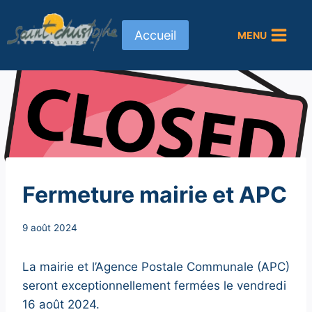
Aller
au
Accueil
MENU
contenu
NON
Fermeture mairie et APC
CLASSÉ
Par
9 août 2024
Secrétaire
MAIRIE
La mairie et l’Agence Postale Communale (APC)
seront exceptionnellement fermées le vendredi
16 août 2024.