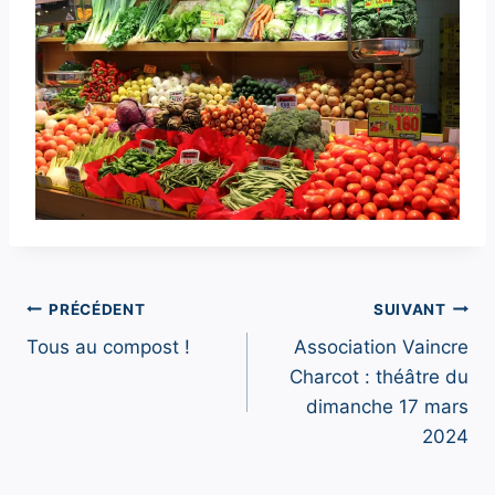
Navigation
PRÉCÉDENT
SUIVANT
Tous au compost !
Association Vaincre
de
Charcot : théâtre du
l’article
dimanche 17 mars
2024