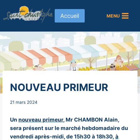
Aller
au
Accueil
MENU
contenu
NON
NOUVEAU PRIMEUR
CLASSÉ
Par
21 mars 2024
Secrétaire
MAIRIE
Un
nouveau primeur
, Mr CHAMBON Alain,
sera présent sur le marché hebdomadaire du
vendredi après-midi, de 15h30 à 18h30,
à