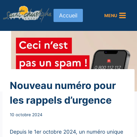
Aller
au
Accueil
MENU
contenu
NON
Nouveau numéro pour
CLASSÉ
les rappels d’urgence
Par
10 octobre 2024
Secrétaire
MAIRIE
Depuis le 1er octobre 2024, un numéro unique