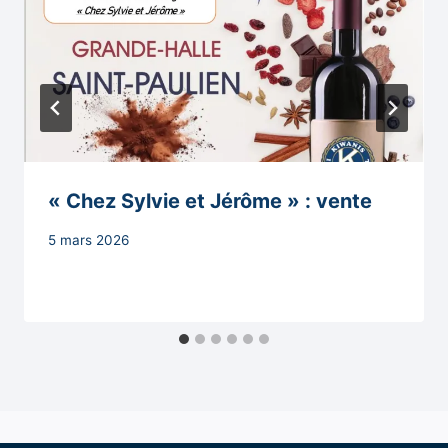
« Chez Sylvie et Jérôme » : vente
Par
5 mars 2026
Secrétaire
MAIRIE